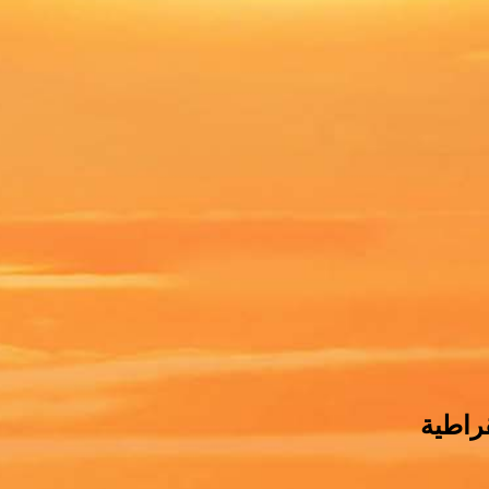
راطية